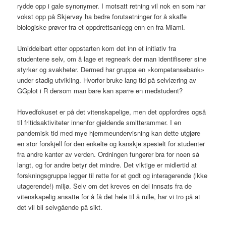
rydde opp i gale synonymer. I motsatt retning vil nok en som har
vokst opp på Skjervøy ha bedre forutsetninger for å skaffe
biologiske prøver fra et oppdrettsanlegg enn en fra Miami.
Umiddelbart etter oppstarten kom det inn et initiativ fra
studentene selv, om å lage et regneark der man identifiserer sine
styrker og svakheter. Dermed har gruppa en «kompetansebank»
under stadig utvikling. Hvorfor bruke lang tid på selvlæring av
GGplot i R dersom man bare kan spørre en medstudent?
Hovedfokuset er på det vitenskapelige, men det oppfordres også
til fritidsaktiviteter innenfor gjeldende smitterammer. I en
pandemisk tid med mye hjemmeundervisning kan dette utgjøre
en stor forskjell for den enkelte og kanskje spesielt for studenter
fra andre kanter av verden. Ordningen fungerer bra for noen så
langt, og for andre betyr det mindre. Det viktige er midlertid at
forskningsgruppa legger til rette for et godt og interagerende (ikke
utagerende!) miljø. Selv om det kreves en del innsats fra de
vitenskapelig ansatte for å få det hele til å rulle, har vi tro på at
det vil bli selvgående på sikt.