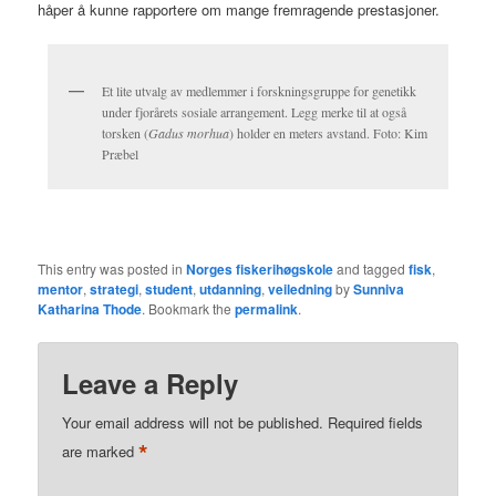
håper å kunne rapportere om mange fremragende prestasjoner.
Et lite utvalg av medlemmer i forskningsgruppe for genetikk
under fjorårets sosiale arrangement. Legg merke til at også
torsken (
Gadus morhua
) holder en meters avstand. Foto: Kim
Præbel
This entry was posted in
Norges fiskerihøgskole
and tagged
fisk
,
mentor
,
strategi
,
student
,
utdanning
,
veiledning
by
Sunniva
Katharina Thode
. Bookmark the
permalink
.
Leave a Reply
Your email address will not be published.
Required fields
*
are marked