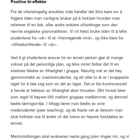
Positive bi-effekter
Fra de vitenskapelig ansattes side handler det ikke bare om å
frigjøre tiden man vanligvis bruker på å forklare hvordan man
refererer til en bok, eller andre enklere utfordringer som den
nevnte engelske grammatikken. Vi vil helst bruke tiden til å løfte
studentene fra «ok» til et «fremragende nivå», og ikke bare fra
«tilfredsstillende» til «ok».
Ved å gi studentene ansvar for en annen person gjør at mange
vokser på det personlige plan, og ikke minst bidrar det til en
sterkere følelse av tilhørighet i gruppa. Naturlig nok er det høy
gjennomtrekk av masterstudenter, og ett eller to år er i knappeste
laget for å føle seg som en del av laget. Det er lite kontroversielt
å hevde at følelsen av tilhørighet øker trivselen. Økt trivsel fører
som regel til høyere tillit mellom gruppas medlemmer, og dermed
bedre læringsmiljø. I tillegg lærer man bedre av sine
medstudenter (peer teaching), og de fleste vet at dersom man
skal forklare noe til andre vil det kreve en høyere forståelse av
emnet.
Mentorordningen skal evalueres neste gang julen ringes inn, og vi