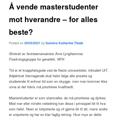
Å vende masterstudenter
mot hverandre – for alles
beste?
Posted on
26/05/2021
by
Sunniva Katharina Thode
Skrevet av førsteamanuensis Arve Lynghammar,
Forskningsgruppe for genetikk, NFH.
Tid er et knapphetsgode ved de fleste universiteter, inkludert UiT.
Adjektivet
fremragende
skal helst følge alle ansatte og
studerende til enhver tid som en skygge, men man kommer ikke
unna at det tidvis må prioriteres knallhardt.
Masterstudenter er som stamceller, de må prioriteres og dyrkes.
Med mer eller mindre veiledning kan disse i prinsippet bli til hva
som helst. Noen er totipotente og vil gjerne bli til alt, mens andre
er unipotente og har en klar faglig retning. Hvor mye av dette