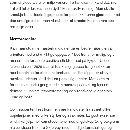
som skyldes arv eller miljø varierer fra kandidat til kandidat, men
i alle tilfeller kreves noen dytt i konstruktiv retning. Man skulle
kanskje tro at forskningsgruppe for genetikk kunne gjøre noe med
den arvelige delen, men vi må som alle andre konsentrere oss
om miljø-delen.
Mentorordning
Kan man utdanne masterkandidater på en bedre måte uten å
prioritere ned andre viktige oppgaver? Det tror vi er mulig, og vi
mener man får andre positive effekter med på kjøpet. Under
julehandelen i 2020 startet forskningsgruppe for genetikk en
mentorordning for sine masterstudenter. Prinsippet er at nye
masterstudenter får tildelt en personlig mentor. Mentoren er
fortrinnsvis godt i gang med sin masteroppgave, og kjenner
dermed til universitetssystemet og de vitenskapelig ansattes
luner og lyter.
Som studenter flest kommer våre kandidater fra svært ulike
populasjoner med ulike styrker og svakheter. Et godt eksempel
er skrivehjelp; her kan studentene med engelskspråklig bakgrunn
hjelpe studentene fra Skjervøy med smidige formuleringer og