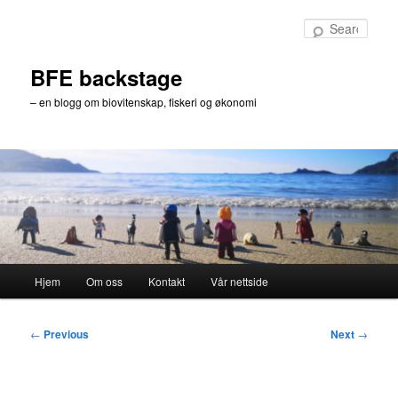
Skip
to
Sear
primary
content
BFE backstage
– en blogg om biovitenskap, fiskeri og økonomi
Main
Hjem
Om oss
Kontakt
Vår nettside
menu
Post
←
Previous
Next
→
navigation