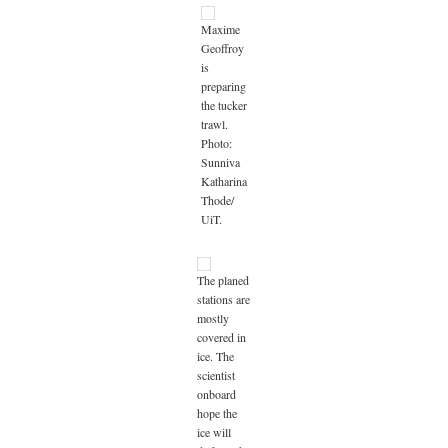
Maxime
Geoffroy
is
preparing
the tucker
trawl.
Photo:
Sunniva
Katharina
Thode/
UiT.
The planed
stations are
mostly
covered in
ice. The
scientist
onboard
hope the
ice will