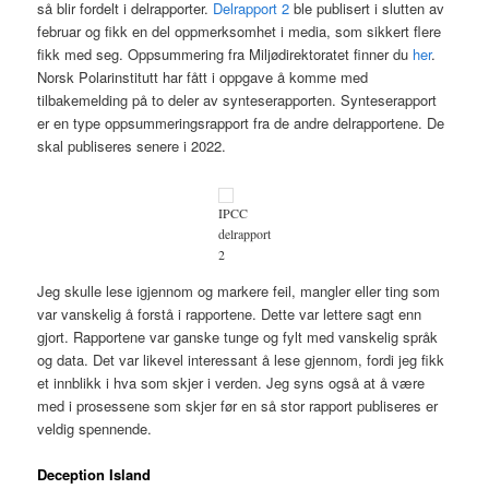
så blir fordelt i delrapporter.
Delrapport 2
ble publisert i slutten av
februar og fikk en del oppmerksomhet i media, som sikkert flere
fikk med seg. Oppsummering fra Miljødirektoratet finner du
her
.
Norsk Polarinstitutt har fått i oppgave å komme med
tilbakemelding på to deler av synteserapporten. Synteserapport
er en type oppsummeringsrapport fra de andre delrapportene. De
skal publiseres senere i 2022.
IPCC
delrapport
2
Jeg skulle lese igjennom og markere feil, mangler eller ting som
var vanskelig å forstå i rapportene. Dette var lettere sagt enn
gjort. Rapportene var ganske tunge og fylt med vanskelig språk
og data. Det var likevel interessant å lese gjennom, fordi jeg fikk
et innblikk i hva som skjer i verden. Jeg syns også at å være
med i prosessene som skjer før en så stor rapport publiseres er
veldig spennende.
Deception Island