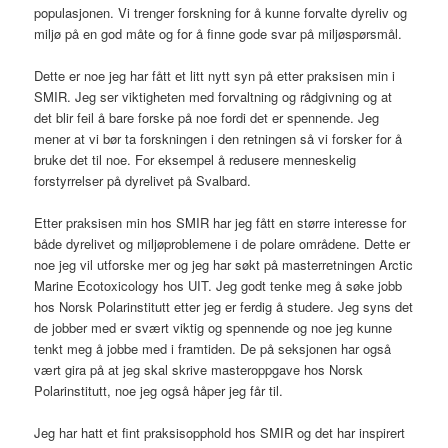
populasjonen. Vi trenger forskning for å kunne forvalte dyreliv og
miljø på en god måte og for å finne gode svar på miljøspørsmål.
Dette er noe jeg har fått et litt nytt syn på etter praksisen min i
SMIR. Jeg ser viktigheten med forvaltning og rådgivning og at
det blir feil å bare forske på noe fordi det er spennende. Jeg
mener at vi bør ta forskningen i den retningen så vi forsker for å
bruke det til noe. For eksempel å redusere menneskelig
forstyrrelser på dyrelivet på Svalbard.
Etter praksisen min hos SMIR har jeg fått en større interesse for
både dyrelivet og miljøproblemene i de polare områdene. Dette er
noe jeg vil utforske mer og jeg har søkt på masterretningen Arctic
Marine Ecotoxicology hos UIT. Jeg godt tenke meg å søke jobb
hos Norsk Polarinstitutt etter jeg er ferdig å studere. Jeg syns det
de jobber med er svært viktig og spennende og noe jeg kunne
tenkt meg å jobbe med i framtiden. De på seksjonen har også
vært gira på at jeg skal skrive masteroppgave hos Norsk
Polarinstitutt, noe jeg også håper jeg får til.
Jeg har hatt et fint praksisopphold hos SMIR og det har inspirert