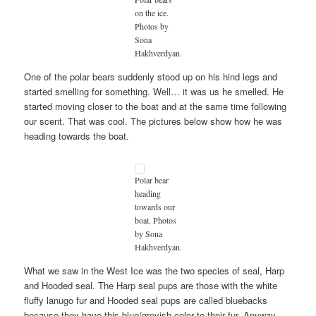
on the ice.
Photos by
Sona
Hakhverdyan.
One of the polar bears suddenly stood up on his hind legs and
started smelling for something. Well… it was us he smelled. He
started moving closer to the boat and at the same time following
our scent. That was cool. The pictures below show how he was
heading towards the boat.
Polar bear
heading
towards our
boat. Photos
by Sona
Hakhverdyan.
What we saw in the West Ice was the two species of seal, Harp
and Hooded seal. The Harp seal pups are those with the white
fluffy lanugo fur and Hooded seal pups are called bluebacks
because they have this blue/greyish color to their fur. Anyway,