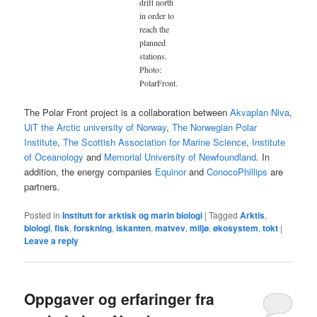
drift north
in order to
reach the
planned
stations.
Photo:
PolarFront.
The Polar Front project is a collaboration between
Akvaplan Niva
,
UiT the Arctic university of Norway
,
The Norwegian Polar
Institute
,
The Scottish Association for Marine Science
,
Institute
of Oceanology
and
Memorial University of Newfoundland
. In
addition, the energy companies
Equinor
and
ConocoPhillips
are
partners.
Posted in
Institutt for arktisk og marin biologi
|
Tagged
Arktis
,
biologi
,
fisk
,
forskning
,
iskanten
,
matvev
,
miljø
,
økosystem
,
tokt
|
Leave a reply
Oppgaver og erfaringer fra