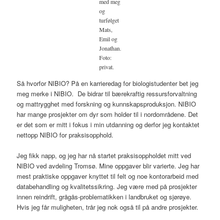
med meg
og
turfølget
Mats,
Emil og
Jonathan.
Foto:
privat.
Så hvorfor NIBIO? På en karrieredag for biologistudenter bet jeg
meg merke i NIBIO. De bidrar til bærekraftig ressursforvaltning
og mattrygghet med forskning og kunnskapsproduksjon. NIBIO
har mange prosjekter om dyr som holder til i nordområdene. Det
er det som er mitt i fokus i min utdanning og derfor jeg kontaktet
nettopp NIBIO for praksisopphold.
Jeg fikk napp, og jeg har nå startet praksisoppholdet mitt ved
NIBIO ved avdeling Tromsø. Mine oppgaver blir varierte. Jeg har
mest praktiske oppgaver knyttet til felt og noe kontorarbeid med
databehandling og kvalitetssikring. Jeg være med på prosjekter
innen reindrift, grågås-problematikken i landbruket og sjørøye.
Hvis jeg får muligheten, trår jeg nok også til på andre prosjekter.