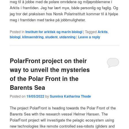
meg til å jobbe med de polare områdene og miljøproblemene i
Arktis i framtiden. Jeg har lært mye, både personlig og faglig. Og
jeg tror det praksisen hos Norsk Polarinstitutt kommer til å hjelpe
meg i framtiden med tanke på jobbmuligheter.
Posted in
Institutt for arktisk og marin biologi
|
Tagged
Arktis
,
biologi
,
klimaendring
,
student
,
utdanning
|
Leave a reply
PolarFront project on their
way to unveil the mysteries
of the Polar Front in the
Barents Sea
Posted on
19/05/2022
by
Sunniva Katharina Thode
The project PolarFront is heading towards the Polar Front of the
Barents Sea with the research vessel Helmer Hansen. The
PolarFront project will investigate the pelagic ecosystem using
new technologies like remote controlled sea-robots (gliders and