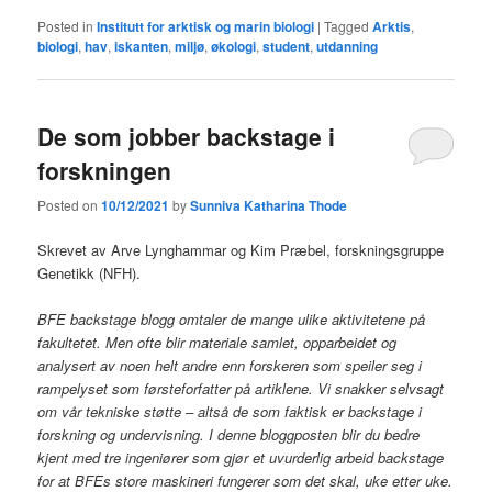
Posted in
Institutt for arktisk og marin biologi
|
Tagged
Arktis
,
biologi
,
hav
,
iskanten
,
miljø
,
økologi
,
student
,
utdanning
De som jobber backstage i
forskningen
Posted on
10/12/2021
by
Sunniva Katharina Thode
Skrevet av Arve Lynghammar og Kim Præbel, forskningsgruppe
Genetikk (NFH).
BFE backstage blogg omtaler de mange ulike aktivitetene på
fakultetet. Men ofte blir materiale samlet, opparbeidet og
analysert av noen helt andre enn forskeren som speiler seg i
rampelyset som førsteforfatter på artiklene. Vi snakker selvsagt
om vår tekniske støtte – altså de som faktisk er backstage i
forskning og undervisning. I denne bloggposten blir du bedre
kjent med tre ingeniører som gjør et uvurderlig arbeid backstage
for at BFEs store maskineri fungerer som det skal, uke etter uke.