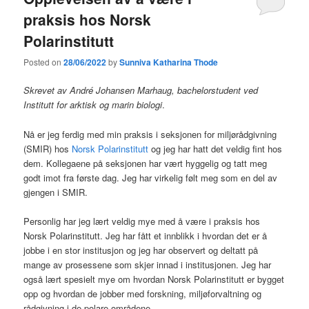
praksis hos Norsk
Polarinstitutt
Posted on
28/06/2022
by
Sunniva Katharina Thode
Skrevet av André Johansen Marhaug, bachelorstudent ved
Institutt for arktisk og marin biologi
.
Nå er jeg ferdig med min praksis i seksjonen for miljørådgivning
(SMIR) hos
Norsk Polarinstitutt
og jeg har hatt det veldig fint hos
dem. Kollegaene på seksjonen har vært hyggelig og tatt meg
godt imot fra første dag. Jeg har virkelig følt meg som en del av
gjengen i SMIR.
Personlig har jeg lært veldig mye med å være i praksis hos
Norsk Polarinstitutt. Jeg har fått et innblikk i hvordan det er å
jobbe i en stor institusjon og jeg har observert og deltatt på
mange av prosessene som skjer innad i institusjonen. Jeg har
også lært spesielt mye om hvordan Norsk Polarinstitutt er bygget
opp og hvordan de jobber med forskning, miljøforvaltning og
rådgivning i de polare områdene.