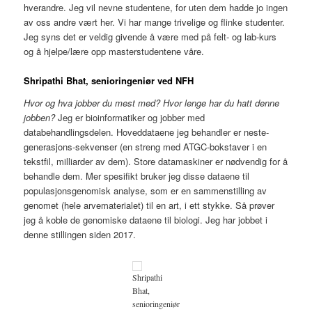
hverandre. Jeg vil nevne studentene, for uten dem hadde jo ingen
av oss andre vært her. Vi har mange trivelige og flinke studenter.
Jeg syns det er veldig givende å være med på felt- og lab-kurs
og å hjelpe/lære opp masterstudentene våre.
Shripathi Bhat, senioringeniør ved NFH
Hvor og hva jobber du mest med? Hvor lenge har du hatt denne
jobben?
Jeg er bioinformatiker og jobber med
databehandlingsdelen. Hoveddataene jeg behandler er neste-
generasjons-sekvenser (en streng med ATGC-bokstaver i en
tekstfil, milliarder av dem). Store datamaskiner er nødvendig for å
behandle dem. Mer spesifikt bruker jeg disse dataene til
populasjonsgenomisk analyse, som er en sammenstilling av
genomet (hele arvematerialet) til en art, i ett stykke. Så prøver
jeg å koble de genomiske dataene til biologi. Jeg har jobbet i
denne stillingen siden 2017.
Shripathi
Bhat,
senioringeniør