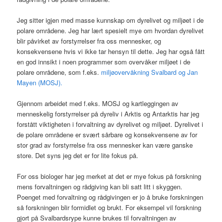
Jeg sitter igjen med masse kunnskap om dyrelivet og miljøet i de
polare områdene. Jeg har lært spesielt mye om hvordan dyrelivet
blir påvirket av forstyrrelser fra oss mennesker, og
konsekvensene hvis vi ikke tar hensyn til dette. Jeg har også fått
en god innsikt i noen programmer som overvåker miljøet i de
polare områdene, som f.eks.
miljøovervåkning Svalbard og Jan
Mayen (MOSJ).
Gjennom arbeidet med f.eks. MOSJ og kartleggingen av
menneskelig forstyrrelser på dyreliv i Arktis og Antarktis har jeg
forstått viktigheten i forvaltning av dyrelivet og miljøet. Dyrelivet i
de polare områdene er svært sårbare og konsekvensene av for
stor grad av forstyrrelse fra oss mennesker kan være ganske
store. Det syns jeg det er for lite fokus på.
For oss biologer har jeg merket at det er mye fokus på forskning
mens forvaltningen og rådgiving kan bli satt litt i skyggen.
Poenget med forvaltning og rådgivingen er jo å bruke forskningen
så forskningen blir formidlet og brukt. For eksempel vil forskning
gjort på Svalbardsrype kunne brukes til forvaltningen av