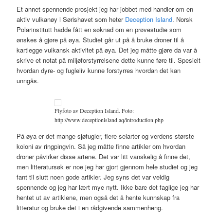
Et annet spennende prosjekt jeg har jobbet med handler om en
aktiv vulkanøy i Sørishavet som heter
Deception Island
. Norsk
Polarinstitutt hadde fått en søknad om en prøvestudie som
ønskes å gjøre på øya. Studiet går ut på å bruke droner til å
kartlegge vulkansk aktivitet på øya. Det jeg måtte gjøre da var å
skrive et notat på miljøforstyrrelsene dette kunne føre til. Spesielt
hvordan dyre- og fugleliv kunne forstyrres hvordan det kan
unngås.
Flyfoto av Deception Island. Foto:
http://www.deceptionisland.aq/introduction.php
På øya er det mange sjøfugler, flere selarter og verdens største
koloni av ringpingvin. Så jeg måtte finne artikler om hvordan
droner påvirker disse artene. Det var litt vanskelig å finne det,
men litteratursøk er noe jeg har gjort gjennom hele studiet og jeg
fant til slutt noen gode artikler. Jeg syns det var veldig
spennende og jeg har lært mye nytt. Ikke bare det faglige jeg har
hentet ut av artiklene, men også det å hente kunnskap fra
litteratur og bruke det i en rådgivende sammenheng.