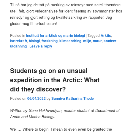
Til nå har jeg deltatt på merking av reinsdyr med satellittsendere
ute i felt, gjort videoanalyse for identifisering av søvnmønster hos
reinsdyr og gjort retting og kvalitetssikring av rapporter. Jeg
gleder meg til fortsettelsen!
Posted in
Institutt for arktisk og marin biologi
|
Tagged
Arktis
,
bærekraft
,
biologi
,
forskning
,
klimaendring
,
miljø
,
natur
,
student
,
utdanning
|
Leave a reply
Students go on an unsual
expedition in the Arctic: What
did they discover?
Posted on
06/04/2022
by
Sunniva Katharina Thode
Written by Sona Hakhverdyan, master student at Department of
Arctic and Marine Biology.
Well… Where to begin. I mean to even even be granted the