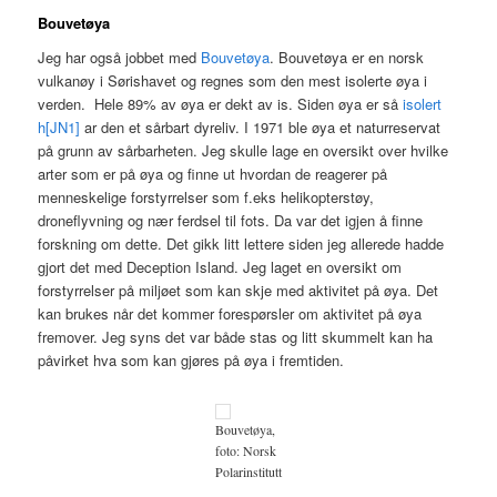
Bouvetøya
Jeg har også jobbet med
Bouvetøya
. Bouvetøya er en norsk
vulkanøy i Sørishavet og regnes som den mest isolerte øya i
verden. Hele 89% av øya er dekt av is. Siden øya er så
isolert
h
[JN1]
ar den et sårbart dyreliv. I 1971 ble øya et naturreservat
på grunn av sårbarheten. Jeg skulle lage en oversikt over hvilke
arter som er på øya og finne ut hvordan de reagerer på
menneskelige forstyrrelser som f.eks helikopterstøy,
droneflyvning og nær ferdsel til fots. Da var det igjen å finne
forskning om dette. Det gikk litt lettere siden jeg allerede hadde
gjort det med Deception Island. Jeg laget en oversikt om
forstyrrelser på miljøet som kan skje med aktivitet på øya. Det
kan brukes når det kommer forespørsler om aktivitet på øya
fremover. Jeg syns det var både stas og litt skummelt kan ha
påvirket hva som kan gjøres på øya i fremtiden.
Bouvetøya,
foto: Norsk
Polarinstitutt