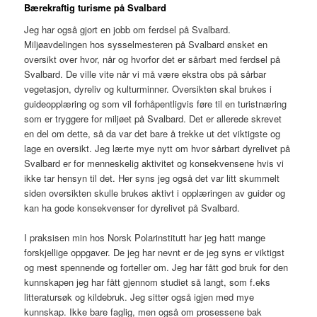
Bærekraftig turisme på Svalbard
Jeg har også gjort en jobb om ferdsel på Svalbard.
Miljøavdelingen hos sysselmesteren på Svalbard ønsket en
oversikt over hvor, når og hvorfor det er sårbart med ferdsel på
Svalbard. De ville vite når vi må være ekstra obs på sårbar
vegetasjon, dyreliv og kulturminner. Oversikten skal brukes i
guideopplæring og som vil forhåpentligvis føre til en turistnæring
som er tryggere for miljøet på Svalbard. Det er allerede skrevet
en del om dette, så da var det bare å trekke ut det viktigste og
lage en oversikt. Jeg lærte mye nytt om hvor sårbart dyrelivet på
Svalbard er for menneskelig aktivitet og konsekvensene hvis vi
ikke tar hensyn til det. Her syns jeg også det var litt skummelt
siden oversikten skulle brukes aktivt i opplæringen av guider og
kan ha gode konsekvenser for dyrelivet på Svalbard.
I praksisen min hos Norsk Polarinstitutt har jeg hatt mange
forskjellige oppgaver. De jeg har nevnt er de jeg syns er viktigst
og mest spennende og forteller om. Jeg har fått god bruk for den
kunnskapen jeg har fått gjennom studiet så langt, som f.eks
litteratursøk og kildebruk. Jeg sitter også igjen med mye
kunnskap. Ikke bare faglig, men også om prosessene bak