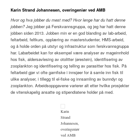
Karin Strand Johannesen, overingeniør ved AMB
Hvor og hva jobber du mest med? Hvor lenge har du hatt denne
jobben?
Jeg jobber på Ferskvannsgruppa, og jeg har hatt denne
jobben siden 2013. Jobben min er en god blanding av lab-arbeid,
feltarbeid, feltkurs, opplæring av masterstudenter, HMS-arbeid,
og å holde orden på utstyr og infrastruktur som ferskvannsgruppa
har. Labarbeidet kan for eksempel være analyser av mageinnhold
hos fisk, aldersavlesing av otolitter (ørestein), identifisering av
zooplankton og identifisering og telling av parasitter hos fisk. På
feltarbeid gjør vi ofte garnfiske i innsjøer for å samle inn fisk til
ulike analyser, i tillegg til el-fiske og innsamling av bunndyr og
zooplankton. Arbeidsoppgavene varierer alt etter hvilke prosjekter
de vitenskapelig ansatte og stipendiatene holder på med.
Karin
Strand
Johannesen,
overingeniør
ved AMB