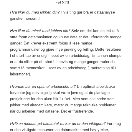
ved NFH
Hva liker du med jobben din
?
Hvis ting går bra er dataanalyse
ganske morsomt!
Hva liker du minst med jobben din?
Selv om det kan se lett ut å
sitte foran datamaskinen og knuse data er det utfordrende mange
ganger. Det krever ekstremt fokus å lese mange
programmanualer og gjøre mye prøving og feiling. Dette resulterer
i et stort tap av energi i løpet av en arbeidsdag. En annen ulempe
er at du sitter på ett sted i timevis og mange ganger møter du
svært få mennesker i løpet av en arbeidsdag (i motsetning til i
laboratorier).
Hvordan ser en optimal arbeidsuke ut?
En optimal arbeidsuke
forventer jeg selvfølgelig skal være jevn og at de planlagte
prosjektene for den uken blir fullført. Men som alle andre som
jobber med akademikere, møter du mange tekniske problemer
når du arbeider med dataene. Det er frustrerende.
Hvilken ressurs på fakultetet tenker du er den viktigste?
For meg
er den viktigste ressursen en datamaskin med høy ytelse,