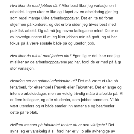
Hva liker du med jobben din
?
Aller best liker jeg variasjonen i
arbeidet. Ingen uker er like og i løpet av en arbeidsdag gjør jeg
som regel mange ulike arbeidsoppgaver. Det er lite tid foran
skjermen på kontoret, og det er bra siden jeg trives best med
praktisk arbeid. Og så må jeg nevne kollegaene mine! De er en
av hovedgrunnene til at jeg liker jobben min så godt, og vi har
fokus på å være sosiale både på og utenfor jobb.
Hva liker du minst med jobben din?
Egentlig er det ikke noe jeg
misliker av de arbeidsoppgavene jeg har, fordi de er med på å gi
stor variasjon.
Hvordan ser en optimal arbeidsuke ut?
Det må være ei uke på
feltarbeid, for eksempel i Pasvik eller Takvatnet. Det er lange og
intense arbeidsdager, men en veldig trivelig måte å arbeide på. Vi
er flere kollegaer, og ofte studenter, som jobber sammen. Vi får
vært utendørs og vi både samler inn materiale og bearbeider
dette på felt-lab.
Hvilken ressurs på fakultetet tenker du er den viktigste?
Det
syns jeg er vanskelig å si, fordi her er vi jo alle avhengige av