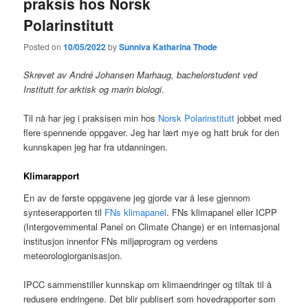
praksis hos Norsk
Polarinstitutt
Posted on
10/05/2022
by
Sunniva Katharina Thode
Skrevet av André Johansen Marhaug, bachelorstudent ved
Institutt for arktisk og marin biologi
.
Til nå har jeg i praksisen min hos
Norsk Polarinstitutt
jobbet med
flere spennende oppgaver. Jeg har lært mye og hatt bruk for den
kunnskapen jeg har fra utdanningen.
Klimarapport
En av de første oppgavene jeg gjorde var å lese gjennom
synteserapporten til
FNs klimapanel
. FNs klimapanel eller ICPP
(Intergovernmental Panel on Climate Change) er en internasjonal
institusjon innenfor FNs miljøprogram og verdens
meteorologiorganisasjon.
IPCC sammenstiller kunnskap om klimaendringer og tiltak til å
redusere endringene. Det blir publisert som hovedrapporter som