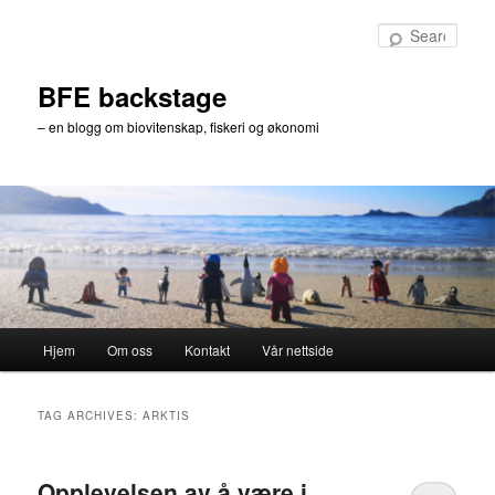
Skip
Skip
to
to
Sear
primary
secondary
content
content
BFE backstage
– en blogg om biovitenskap, fiskeri og økonomi
Main
Hjem
Om oss
Kontakt
Vår nettside
menu
TAG ARCHIVES:
ARKTIS
Opplevelsen av å være i