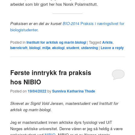
arbeidet som blir gjort her hos Norsk Polarinstitutt.
Praksisen er en del av kurset
BIO-201
4 Praksis i næringslivet for
biologistudenter
.
Posted in
Institutt for arktisk og marin biologi
|
Tagged
Arktis
,
bærekraft
,
biologi
,
miljø
,
økologi
,
student
,
utdanning
|
Leave a reply
Første inntrykk fra praksis
hos NIBIO
Posted on
19/04/2022
by
Sunniva Katharina Thode
Skrevet av Sigrid Vold Jensen, masterstudent ved Institutt for
arktisk og marin biologi.
Jeg er masterstudent innen arktiske dyrs fysiologi ved UiT
Norges arktiske universitet. Denne våren er jeg så heldig å være
praksisstudent ved
NIBIO
. NIBIO er et av Norges største