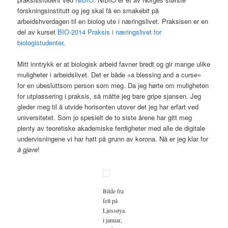
forskningsinstitutt og jeg skal få en smakebit på
arbeidshverdagen til en biolog ute i næringslivet. Praksisen er en
del av kurset
BIO-2014 Praksis i næringslivet for
biologistudenter
.
Mitt inntrykk er at biologisk arbeid favner bredt og gir mange ulike
muligheter i arbeidslivet. Det er både «a blessing and a curse»
for en ubesluttsom person som meg. Da jeg hørte om muligheten
for utplassering i praksis, så måtte jeg bare gripe sjansen. Jeg
gleder meg til å utvide horisonten utover det jeg har erfart ved
universitetet. Som jo spesielt de to siste årene har gitt meg
plenty av teoretiske akademiske ferdigheter med alle de digitale
undervisningene vi har hatt på grunn av korona. Nå er jeg klar for
å gjøre
!
Bilde fra
felt på
Ljøssøya
i januar,