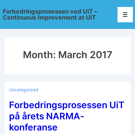
Forbedringsprosessen ved UiT –
Continuous Improvement at UiT
Month:
March 2017
Uncategorized
Forbedringsprosessen UiT
på årets NARMA-
konferanse