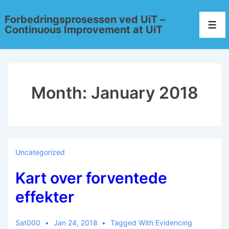
Forbedringsprosessen ved UiT –
Continuous Improvement at UiT
Month:
January 2018
Uncategorized
Kart over forventede
effekter
Sat000
Jan 24, 2018
Tagged With
Evidencing