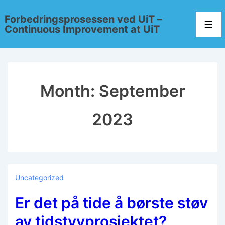
Forbedringsprosessen ved UiT –
Continuous Improvement at UiT
Month:
September
2023
Uncategorized
Er det på tide å børste støv
av tidstyvprosjektet?