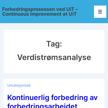
Forbedringsprosessen ved UiT –
Continuous Improvement at UiT
Tag:
Verdistrømsanalyse
Uncategorized
Kontinuerlig forbedring av
forbedringsarbeidet