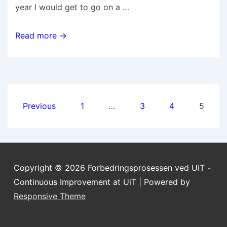
year I would get to go on a …
Read more →
Previous
1
…
3
4
5
Copyright © 2026
Forbedringsprosessen ved UiT -
Continuous Improvement at UiT
| Powered by
Responsive Theme