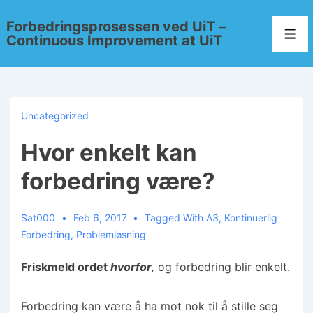
Forbedringsprosessen ved UiT –
Continuous Improvement at UiT
Uncategorized
Hvor enkelt kan
forbedring være?
Sat000
Feb 6, 2017
Tagged With
A3
,
Kontinuerlig
Forbedring
,
Problemløsning
Friskmeld ordet
hvorfor
,
og forbedring blir enkelt.
Forbedring kan være å ha mot nok til å stille seg