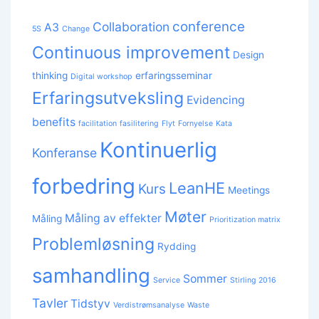
conference
Collaboration
A3
5S
Change
Continuous improvement
Design
thinking
erfaringsseminar
Digital workshop
Erfaringsutveksling
Evidencing
benefits
facilitation
fasilitering
Flyt
Fornyelse
Kata
Kontinuerlig
Konferanse
forbedring
LeanHE
Kurs
Meetings
Møter
Måling av effekter
Måling
Prioritization matrix
Problemløsning
Rydding
samhandling
Sommer
Service
Stirling 2016
Tavler
Tidstyv
Verdistrømsanalyse
Waste