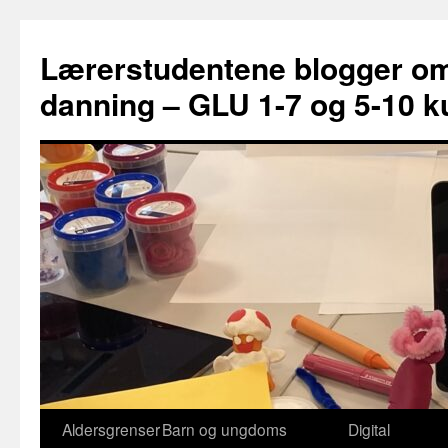
Lærerstudentene blogger om 
danning – GLU 1-7 og 5-10 k
Aldersgrenser
Barn og ungdoms
Digital