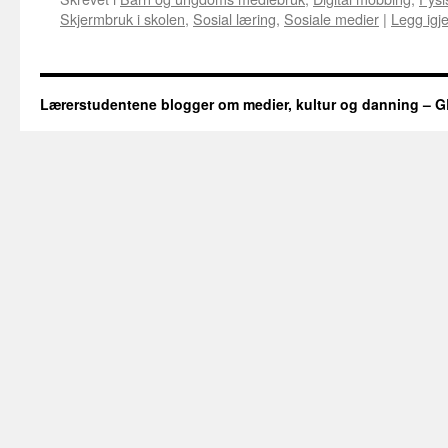
Skjermbruk i skolen
,
Sosial læring
,
Sosiale medier
|
Legg igj
Lærerstudentene blogger om medier, kultur og danning – GL