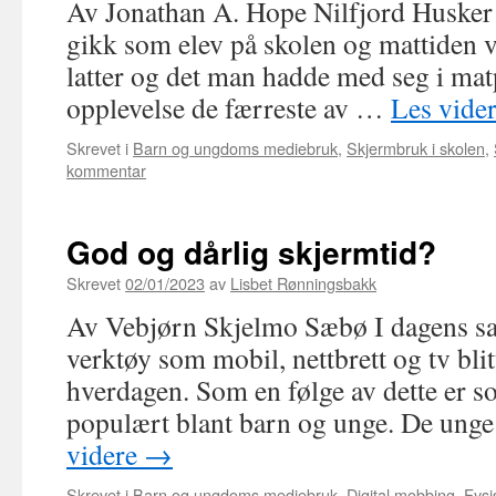
Av Jonathan A. Hope Nilfjord Husker d
gikk som elev på skolen og mattiden va
latter og det man hadde med seg i mat
opplevelse de færreste av …
Les vide
Skrevet i
Barn og ungdoms mediebruk
,
Skjermbruk i skolen
,
kommentar
God og dårlig skjermtid?
Skrevet
02/01/2023
av
Lisbet Rønningsbakk
Av Vebjørn Skjelmo Sæbø I dagens sa
verktøy som mobil, nettbrett og tv blit
hverdagen. Som en følge av dette er so
populært blant barn og unge. De ung
videre
→
Skrevet i
Barn og ungdoms mediebruk
,
Digital mobbing
,
Fysi