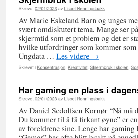
Skrevet
02/01/2023
av
Lisbet Rønningsbakk
Av Marie Eskeland Barn og unges medi
svært omdiskutert tema. Mange ser p
skjermtid som et problem og det er st
hvilke utfordringer som kommer som re
Ungdata …
Les videre
→
Skrevet i
Konsentrasjon
,
Kreativitet
,
Skjermbruk i skolen
,
Sos
Har gaming en plass i dagen
Skrevet
02/01/2023
av
Lisbet Rønningsbakk
Av Daniel Sedolfsen Kornør “Nå må 
Du kommer til å få firkant øyne” er e
av foreldrene sine. Lenge har gaming bl
“Gamer” har ofte blitt brukt på enne