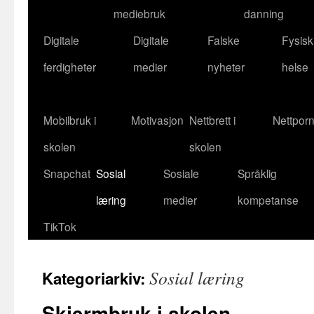
mediebruk
danning
Digitale
Digitale
Falske
Fysisk
ferdigheter
medier
nyheter
helse
Mobilbruk i
Motivasjon
Nettbrett i
Nettpor
skolen
skolen
Snapchat
Sosial
Sosiale
Språklig
læring
medier
kompetanse
TikTok
Sosial læring
Kategoriarkiv:
Skjermbruk i skolen