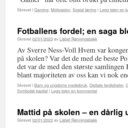
Skrevet i
Gaming
,
Motivasjon
,
Sosial læring
|
Legg igjen en 
Fotballens fordel; en saga bl
Skrevet
02/01/2023
av
Lisbet Rønningsbakk
Av Sverre Ness-Voll Hvem var kongen
på skolen? Var det de med de beste 
det var de med den største samlingen
blant majoriteten av oss kan vi nok 
Skrevet i
Barn og ungdoms mediebruk
,
Digitale ferdigheter
,
Symbolsk kapital
|
Legg igjen en kommentar
Mattid på skolen – en dårlig 
Skrevet
02/01/2023
av
Lisbet Rønningsbakk