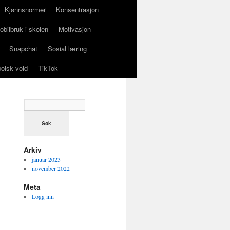
Kjønnsnormer
Konsentrasjon
obilbruk i skolen
Motivasjon
Snapchat
Sosial læring
olsk vold
TikTok
Arkiv
januar 2023
november 2022
Meta
Logg inn