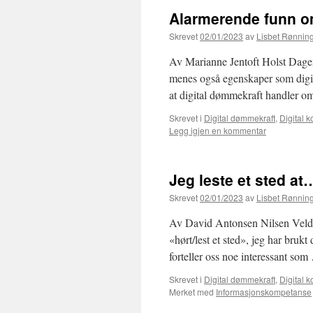
Alarmerende funn om
Skrevet
02/01/2023
av
Lisbet Rønnin
Av Marianne Jentoft Holst Dagens
menes også egenskaper som digita
at digital dømmekraft handler om 
Skrevet i
Digital dømmekraft
,
Digital 
Legg igjen en kommentar
Jeg leste et sted at
Skrevet
02/01/2023
av
Lisbet Rønnin
Av David Antonsen Nilsen Veldig 
«hørt/lest et sted», jeg har brukt
forteller oss noe interessant so
Skrevet i
Digital dømmekraft
,
Digital 
Merket med
Informasjonskompetanse