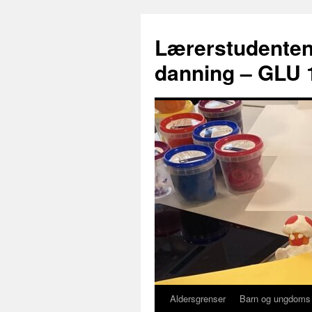
Lærerstudenten
danning – GLU 1
Aldersgrenser
Barn og ungdoms