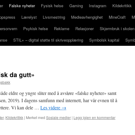
er
Falske nyheter
Fysisk helse
Gaming
Instagram
Kildekritikk
ppspress
Lærelyst
Livsmestring
Medieavhengighet
MineCraft
M
ersonvern
Psykisk helse
Reklame
Relasjoner
Skjermbruk i skolen
anse
STIL+ – digital støtte til skriveopplæring
Symbolsk kapital
Symb
fisk da gutt»
gsbakk
e eldre og yngre sliter med å avsløre «falske nyheter» samt
sen, 2019). I dagens samfunn med internett, har vår evnen til å
ettere. Vi kan dele …
Les videre
→
ter
,
Kildekritikk
|
Merket med
Sosiale medier
|
Legg igjen en kommentar