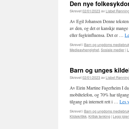
Den nye folkesykd
Skrevet
02/01/2023
av
Lisbet Rønnin
Av Egil Johansen Denne teksten 
av den, og det er kanskje mange 
eller fugleinfluensa. Det er …
Le
Skrevet i
Barn og ungdoms mediebru
Medieavhengighet
,
Sosiale medier
|
L
Barn og unges kildek
Skrevet
02/01/2023
av
Lisbet Rønnin
Av Eirin Martine Fagerheim I da
mobiltelefon, og 70% har tilgang
tilgang på internett rett i …
Les 
Skrevet i
Barn og ungdoms mediebru
Kildekritikk
,
Kritisk tenking
|
Legg igje