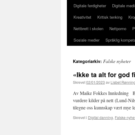
Digitale ferdigheter
Digitale medi
Kreativitet
Kritisk tenking
Kro
Nettbrett i skolen
Nettporno
P
Sosiale medier
Språklig kompet
Falske nyheter
Kategoriarkiv:
«Ikke ta alt for god 
Skrevet
02/01/2023
av
Lisbet Rønnin
Av Maike Fokkes Innledning Båd
vurdere kilder på nett (Lund-Nil
tilegne oss kunnskap vært mye l
Skrevet i
Digital danning
,
Falske nyhe