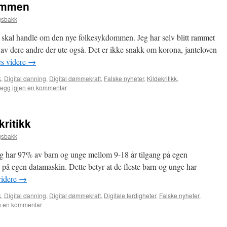
ommen
gsbakk
skal handle om den nye folkesykdommen. Jeg har selv blitt rammet
av dere andre der ute også. Det er ikke snakk om korona, janteloven
s videre
→
k
,
Digital danning
,
Digital dømmekraft
,
Falske nyheter
,
Kildekritikk
,
egg igjen en kommentar
ritikk
gsbakk
g har 97% av barn og unge mellom 9-18 år tilgang på egen
 på egen datamaskin. Dette betyr at de fleste barn og unge har
videre
→
k
,
Digital danning
,
Digital dømmekraft
,
Digitale ferdigheter
,
Falske nyheter
,
n en kommentar