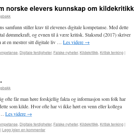
 norske elevers kunnskap om kildekritikk
gsbakk
 samfunn stiller krav til elevenes digitale kompetanse. Med dette
l dømmekraft, og evnen til å være kritisk. Staksrud (2017) skriver
at en mestrer sitt digitale liv …
Les videre
→
kompetanse
,
Digitale ferdigheter
,
Falske nyheter
,
Kildekritikk
,
Kritisk tenking
|
…
gsbakk
ofte får man høre forskjellig fakta og informasjon som folk har
 dette som kilde. Hvor ofte har vi ikke hørt en venn eller kollega
m …
Les videre
→
kompetanse
,
Digitale ferdigheter
,
Falske nyheter
,
Kildekritikk
,
Kritisk tenking
|
|
Legg igjen en kommentar