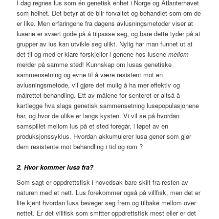
I dag regnes lus som én genetisk enhet i Norge og Atlanterhavet
som helhet. Det betyr at de blir forvaltet og behandlet som om de
er like. Men erfaringene fra dagens avlusningsmetoder viser at
lusene er svært gode på å tilpasse seg, og bare dette tyder på at
grupper av lus kan utvikle seg ulikt. Nylig har man funnet ut at
det til og med er klare forskjeller i genene hos lusene
mellom
merder på samme sted! Kunnskap om lusas genetiske
sammensetning og evne til å være resistent mot en
avlusningsmetode, vil gjøre det mulig å ha mer effektiv og
målrettet behandling. Ett av målene for senteret er altså å
kartlegge hva slags genetisk sammensetning lusepopulasjonene
har, og hvor de ulike er langs kysten. Vi vil se på hvordan
samspillet mellom lus på et sted foregår, i løpet av en
produksjonssyklus. Hvordan akkumulerer lusa gener som gjør
dem resistente mot behandling i tid og rom ?
2. Hvor kommer lusa fra?
Som sagt er oppdrettsfisk i hovedsak bare skilt fra resten av
naturen med et nett. Lus forekommer også på villfisk, men det er
lite kjent hvordan lusa beveger seg frem og tilbake mellom over
nettet. Er det villfisk som smitter oppdrettsfisk mest eller er det