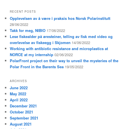
e
a
RECENT POSTS
r
Opplevelsen av å være i praksis hos Norsk Polarinstitutt
c
h
28/06/2022
Takk for meg, NIBIO
17/06/2022
Lese fiskealder på øresteiner, telling av fisk med video og
overlevelse av fiskeegg i Skjomen
14/06/2022
Working with antibiotic resistance and microplastics at
NORCE at my internship
02/06/2022
PolarFront project on their way to unveil the mysteries of the
Polar Front in the Barents Sea
19/05/2022
ARCHIVES
June 2022
May 2022
April 2022
December 2021
October 2021
September 2021
August 2021