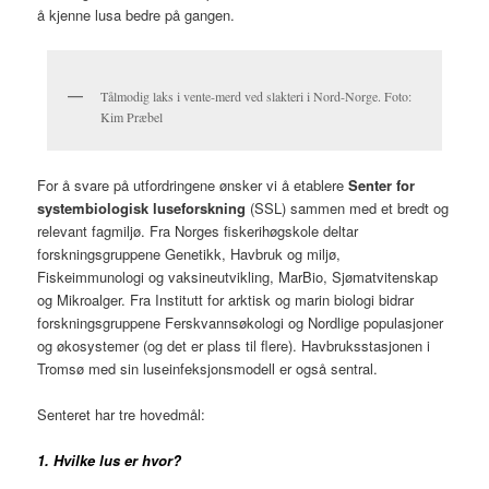
å kjenne lusa bedre på gangen.
Tålmodig laks i vente-merd ved slakteri i Nord-Norge. Foto:
Kim Præbel
For å svare på utfordringene ønsker vi å etablere
Senter for
systembiologisk luseforskning
(SSL) sammen med et bredt og
relevant fagmiljø. Fra Norges fiskerihøgskole deltar
forskningsgruppene Genetikk, Havbruk og miljø,
Fiskeimmunologi og vaksineutvikling, MarBio, Sjømatvitenskap
og Mikroalger. Fra Institutt for arktisk og marin biologi bidrar
forskningsgruppene Ferskvannsøkologi og Nordlige populasjoner
og økosystemer (og det er plass til flere). Havbruksstasjonen i
Tromsø med sin luseinfeksjonsmodell er også sentral.
Senteret har tre hovedmål:
1. Hvilke lus er hvor?