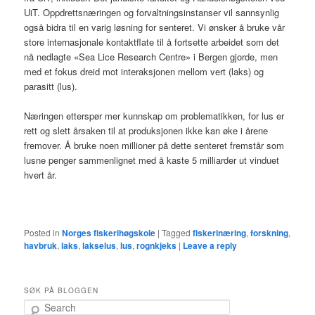
UiT. Oppdrettsnæringen og forvaltningsinstanser vil sannsynlig
også bidra til en varig løsning for senteret. Vi ønsker å bruke vår
store internasjonale kontaktflate til å fortsette arbeidet som det
nå nedlagte «Sea Lice Research Centre» i Bergen gjorde, men
med et fokus dreid mot interaksjonen mellom vert (laks) og
parasitt (lus).
Næringen etterspør mer kunnskap om problematikken, for lus er
rett og slett årsaken til at produksjonen ikke kan øke i årene
fremover. Å bruke noen millioner på dette senteret fremstår som
lusne penger sammenlignet med å kaste 5 milliarder ut vinduet
hvert år.
Posted in
Norges fiskerihøgskole
|
Tagged
fiskerinæring
,
forskning
,
havbruk
,
laks
,
lakselus
,
lus
,
rognkjeks
|
Leave a reply
SØK PÅ BLOGGEN
S