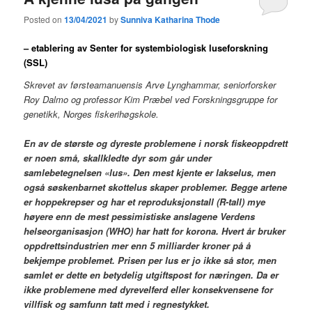
Posted on
13/04/2021
by
Sunniva Katharina Thode
– etablering av Senter for systembiologisk luseforskning
(SSL)
Skrevet av førsteamanuensis Arve Lynghammar, seniorforsker
Roy Dalmo og professor Kim Præbel ved Forskningsgruppe for
genetikk, Norges fiskerihøgskole.
En av de største og dyreste problemene i norsk fiskeoppdrett
er noen små, skallkledte dyr som går under
samlebetegnelsen «lus». Den mest kjente er lakselus, men
også søskenbarnet skottelus skaper problemer. Begge artene
er hoppekrepser og har et reproduksjonstall (R-tall) mye
høyere enn de mest pessimistiske anslagene Verdens
helseorganisasjon (WHO) har hatt for korona. Hvert år bruker
oppdrettsindustrien mer enn 5 milliarder kroner på å
bekjempe problemet. Prisen per lus er jo ikke så stor, men
samlet er dette en betydelig utgiftspost for næringen. Da er
ikke problemene med dyrevelferd eller konsekvensene for
villfisk og samfunn tatt med i regnestykket.