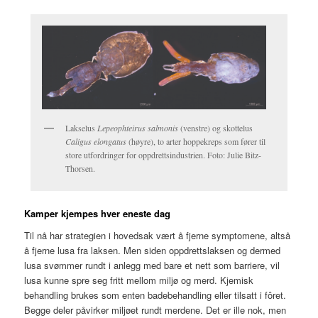
Lakselus
Lepeophteirus salmonis
(venstre) og skottelus
Caligus elongatus
(høyre), to arter hoppekreps som fører til
store utfordringer for oppdrettsindustrien. Foto: Julie Bitz-
Thorsen.
Kamper kjempes hver eneste dag
Til nå har strategien i hovedsak vært å fjerne symptomene, altså
å fjerne lusa fra laksen. Men siden oppdrettslaksen og dermed
lusa svømmer rundt i anlegg med bare et nett som barriere, vil
lusa kunne spre seg fritt mellom miljø og merd. Kjemisk
behandling brukes som enten badebehandling eller tilsatt i fôret.
Begge deler påvirker miljøet rundt merdene. Det er ille nok, men