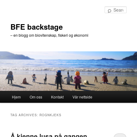
Skip
Skip
to
to
Sear
primary
secondary
content
content
BFE backstage
– en blogg om biovitenskap, fiskeri og økonomi
Main
Hjem
Om oss
Kontakt
Vår nettside
menu
TAG ARCHIVES:
ROGNKJEKS
Å kjenne lusa på gangen