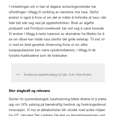
I innledningen slo vi fast at dagens avlusningsmetoder har
utfordringer i tillegg til utvikling av resistens hos lusa. Derfor
ønsker vi også å finne ut om det er måter å forhindre at lusa i det
hele tatt slår seg ned på oppdrettsfisken. Bruk av algefôr
produsert ved Finnfjord smelteverk har vist seg å være lovende.
Vi ønsker i tillegg å teste tusenvis av ekstrakter fra Marbio for å
se om disse kan holde lusa utenfor det gode selskap. Til sist vil
vi med en bred genetisk tilnærming finne ut om ulike
lusepopulasjoner kan være sykdomsbærere, i tillegg til de
fysiske hudskadene som de forårsaker.
Nordnorsk oppdrettsanlegg for laks. Foto: Kim Præbel.
Stor slagkraft og relevans
Senter for systembiologisk luseforskning bidrar direkte til å støtte
opp om UiTs satsing på bærekraftig havbruk og forskningsdrevet
innovasjon. Vi tror at deltakerlisten blir utvidet med andre miljøer
fra UiT, inkludert Det juridiske fakultet og Handelshøgskolen ved