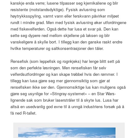
kanskje enda verre; lusene tilpasser seg kjemikaliene og blir
resistente (motstandsdyktige). Fysisk avlusning som
høytrykksspyling, varmt vann eller ferskvann påvirker miljøet
rundt i mindre grad. Men med fysisk avlusning øker utfordringene
med fiskevelferden. Også dette har lusa et svar på. Den kan
sette seg dypere ned mellom skjellene på laksen og blir
vanskeligere å skylle bort. I tillegg kan den ganske raskt endre
hvilke temperaturer og saltkonsentrasjoner den tåler.
Rensefisk (som leppefisk og rognkjeks) har lenge blitt sett på
som den perfekte løsningen. Men rensefisken får selv
velferdsutfordringer og kan skape trøbbel hvis den rømmer. I
tillegg kan lusa gjøre seg mer gjennomsiktig som gjør at
rensefisken ikke ser den. Gjennomsiktige lus kan muligens også
gjøre seg usynlige for «Stingray-systemet» – en Star Wars-
lignende sak som bruker laserstråler til å skyte lus. Lusa har
altså en usedvanlig god evne til å unngå industriens forsøk på å
få ned R-tallet.