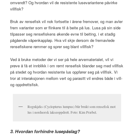
omvendt? Og hvordan vil de resistente lusevariantene påvirke
villfisk?
Bruk av rensefisk vil nok fortsette i årene fremover, og man avler
frem varianter som er flinkere til å beite på lus. Lusa på sin side
tilpasser seg rensefiskens økende evne til beiting, i et stadig
pågående våpenkappløp. Hva vil skje dersom de fremavlede
rensefiskene rømmer og sprer seg blant villfisk?
Ved å bruke metoder der vi ser på hele arvematerialet, vil vi
prøve å få et innblikk i om rømt rensefisk blander seg med villfisk
på stedet og hvordan resistente lus oppfører seg på villfisk. Vi
tror at interaksjonen mellom vert og parasitt vil endres både i vill-
og oppdrettsfisk.
Rognkjeks (Cyclopterus lumpus) blir brukt som rensefisk mot
lus i nordnorsk lakseoppdrett. Foto: Kim Præbel.
3. Hvordan forhindre lusepåslag?