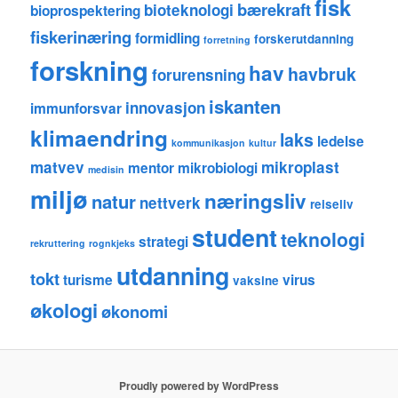
fisk
bærekraft
bioteknologi
bioprospektering
fiskerinæring
formidling
forskerutdanning
forretning
forskning
hav
havbruk
forurensning
iskanten
innovasjon
immunforsvar
klimaendring
laks
ledelse
kommunikasjon
kultur
matvev
mikroplast
mentor
mikrobiologi
medisin
miljø
næringsliv
natur
nettverk
reiseliv
student
teknologi
strategi
rekruttering
rognkjeks
utdanning
tokt
turisme
virus
vaksine
økologi
økonomi
Proudly powered by WordPress